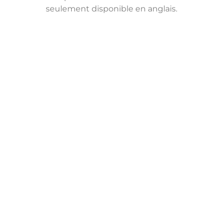
seulement disponible en anglais.
February 7, 2025
CANUE Expert Webinar – Why is
urban biodiversity essential for
wellbeing? – February 6th, 2025 |
12 p.m. (ET)